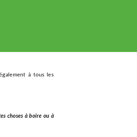
également à tous les
tes choses à boire ou à