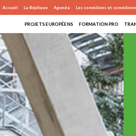
Accueil
La Réplique
Agenda
Les comédiens et comédien
PROJETS EUROPÉENS
FORMATION PRO
TRAN