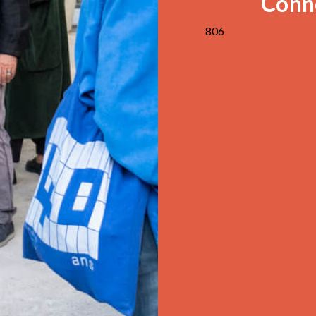
Conne
806