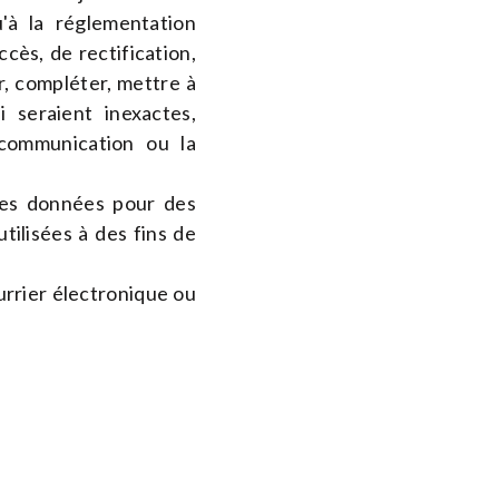
u'à la réglementation
cès, de rectification,
r, compléter, mettre à
i seraient inexactes,
a communication ou la
 ses données pour des
tilisées à des fins de
urrier électronique ou
kie peut s'installer
lisateurs mais sert à