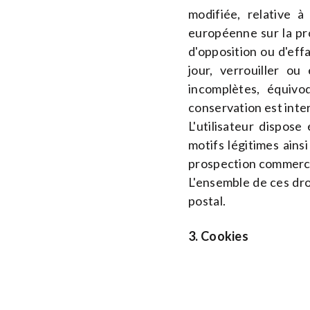
modifiée, relative à
européenne sur la pro
d'opposition ou d'effa
jour, verrouiller ou
incomplètes, équivoq
conservation est inter
L'utilisateur dispos
motifs légitimes ains
prospection commerci
L'ensemble de ces dro
postal.
3. Cookies
L'utilisateur est i
automatiquement sur s
Le cookie est un blo