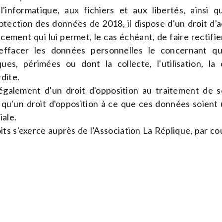
 l'informatique, aux fichiers et aux libertés, ainsi q
tection des données de 2018, il dispose d'un droit d'ac
cement qui lui permet, le cas échéant, de faire rectifie
 effacer les données personnelles le concernant qu
ues, périmées ou dont la collecte, l'utilisation, l
dite.
e également d'un droit d'opposition au traitement de
i qu'un droit d'opposition à ce que ces données soient u
ale.
its s'exerce auprès de l’Association La Réplique, par co
nformé que lors de ses visites sur le site, un coo
on logiciel de navigation.
c de données qui ne permet pas d'identifier les uti