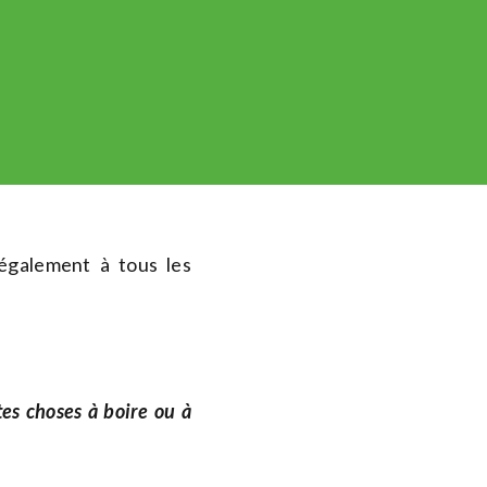
également à tous les
tes choses à boire ou à