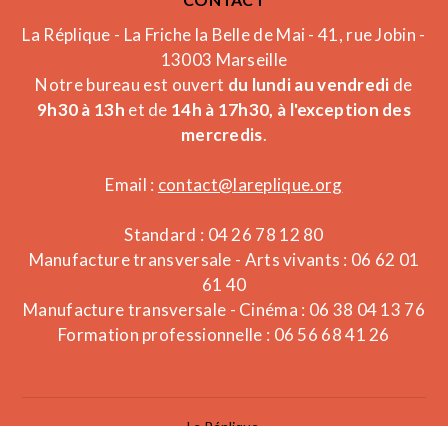
La Réplique - La Friche la Belle de Mai - 41, rue Jobin -
13003 Marseille
Notre bureau est ouvert
du lundi au vendredi
de
9h30 à 13h
et de
14h à 17h30, à l'exception des
mercredis
.
Email :
contact@lareplique.org
Standard : 04 26 78 12 80
Manufacture transversale - Arts vivants : 06 62 01
61 40
Manufacture transversale - Cinéma : 06 38 04 13 76
Formation professionnelle : 06 56 68 41 26
La Réplique.
Powered by What The Web