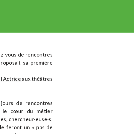
dez-vous de rencontres
proposait sa
première
 l'Actrice
aux théâtres
jours de rencontres
t le cœur du métier
stes, chercheur·euse·s,
lle feront un « pas de