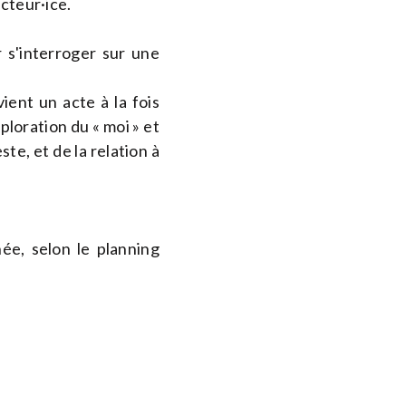
cteur·ice.
r s'interroger sur une
ient un acte à la fois
loration du « moi » et
ste, et de la relation à
ée, selon le planning