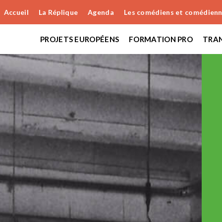
Accueil
La Réplique
Agenda
Les comédiens et comédien
PROJETS EUROPÉENS
FORMATION PRO
TRAN