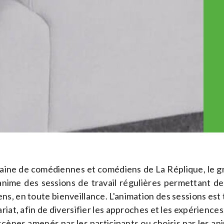
taine de comédiennes et comédiens de La Réplique, le 
nime des sessions de travail régulières permettant de 
, en toute bienveillance. L'animation des sessions est t
riat, afin de diversifier les approches et les expériences
scènes amenés par les participants ou choisis par les anim