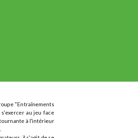
groupe "Entraînements
s'exercer au jeu face
ournante à l'intérieur
.
ateurs, il s'agit de se