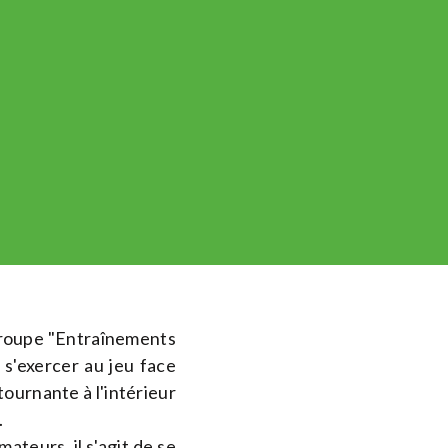
groupe "Entraînements
s'exercer au jeu face
ournante à l'intérieur
.
ateurs, il s'agit de se