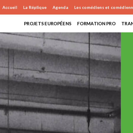
Accueil
La Réplique
Agenda
Les comédiens et comédien
PROJETS EUROPÉENS
FORMATION PRO
TRAN