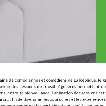
taine de comédiennes et comédiens de La Réplique, le 
nime des sessions de travail régulières permettant de 
, en toute bienveillance. L'animation des sessions est t
riat, afin de diversifier les approches et les expériences
scènes amenés par les participants ou choisis par les anim