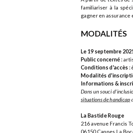
familiariser à la spé
gagner en assurance e
MODALITÉS
Le 19 septembre 2025
Public concerné :
arti
Conditions d'accès :
ê
Modalités d'inscripti
Informations & inscr
Dans un souci d'inclusio
situations de handicap
a
La Bastide Rouge
216 avenue Francis T
06150 Cannes La Boc