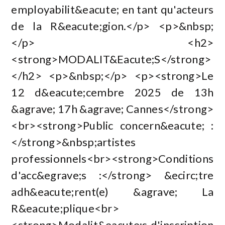
employabilit&eacute; en tant qu'acteurs
de la R&eacute;gion.</p> <p>&nbsp;
</p> <h2>
<strong>MODALIT&Eacute;S</strong>
</h2> <p>&nbsp;</p> <p><strong>Le
12 d&eacute;cembre 2025 de 13h
&agrave; 17h &agrave; Cannes</strong>
<br><strong>Public concern&eacute; :
</strong>&nbsp;artistes
professionnels<br><strong>Conditions
d'acc&egrave;s :</strong> &ecirc;tre
adh&eacute;rent(e) &agrave; La
R&eacute;plique<br>
<strong>Modalit&eacute;s d'inscription