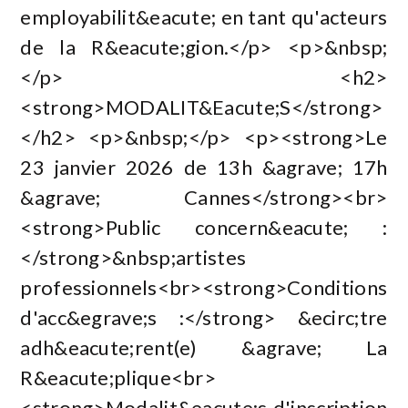
employabilit&eacute; en tant qu'acteurs
de la R&eacute;gion.</p> <p>&nbsp;
</p> <h2>
<strong>MODALIT&Eacute;S</strong>
</h2> <p>&nbsp;</p> <p><strong>Le
23 janvier 2026 de 13h &agrave; 17h
&agrave; Cannes</strong><br>
<strong>Public concern&eacute; :
</strong>&nbsp;artistes
professionnels<br><strong>Conditions
d'acc&egrave;s :</strong> &ecirc;tre
adh&eacute;rent(e) &agrave; La
R&eacute;plique<br>
<strong>Modalit&eacute;s d'inscription