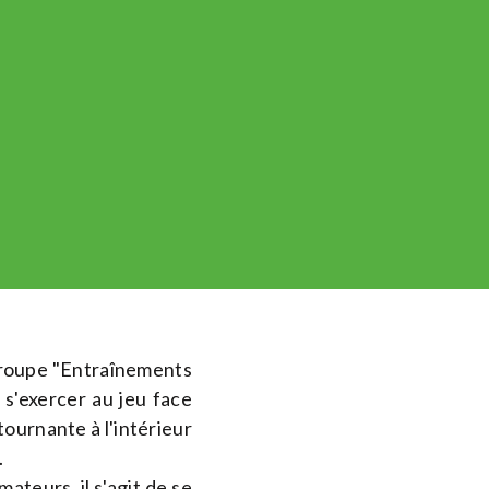
groupe "Entraînements
s'exercer au jeu face
ournante à l'intérieur
.
ateurs, il s'agit de se