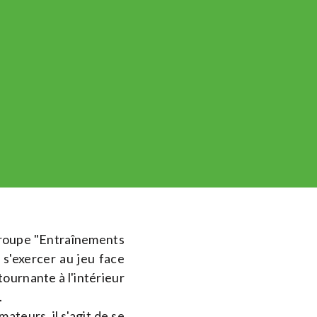
groupe "Entraînements
s'exercer au jeu face
ournante à l'intérieur
.
ateurs, il s'agit de se