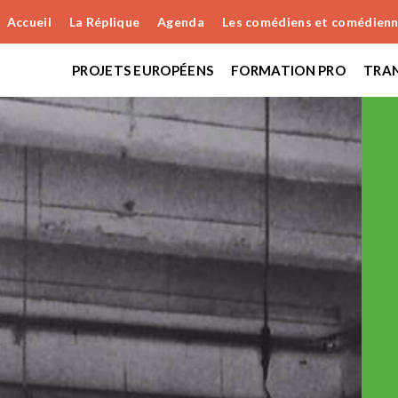
Accueil
La Réplique
Agenda
Les comédiens et comédien
PROJETS EUROPÉENS
FORMATION PRO
TRAN