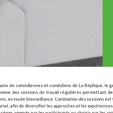
taine de comédiennes et comédiens de La Réplique, le 
nime des sessions de travail régulières permettant de 
, en toute bienveillance. L'animation des sessions est t
riat, afin de diversifier les approches et les expériences
scènes amenés par les participants ou choisis par les anim