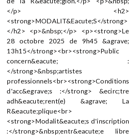
de la R&eacute;gion.</p> <p>&nbsp;
</p> <h2>
<strong>MODALIT&Eacute;S</strong>
</h2> <p>&nbsp;</p> <p><strong>Le
28 octobre 2025 de 9h45 &agrave;
13h15</strong><br><strong>Public
concern&eacute; :
</strong>&nbsp;artistes
professionnels<br><strong>Conditions
d'acc&egrave;s :</strong> &ecirc;tre
adh&eacute;rent(e) &agrave; La
R&eacute;plique<br>
<strong>Modalit&eacute;s d'inscription
:</strong>&nbsp;entr&eacute;e libre