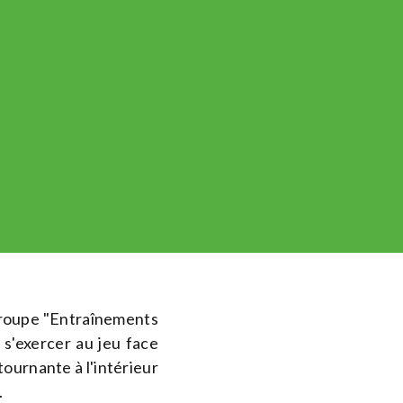
groupe "Entraînements
s'exercer au jeu face
ournante à l'intérieur
.