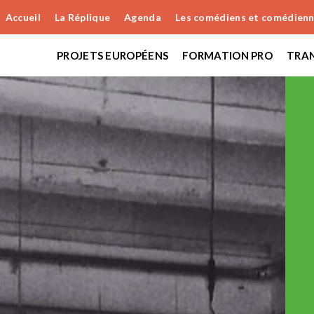
Accueil
La Réplique
Agenda
Les comédiens et comédien
PROJETS EUROPÉENS
FORMATION PRO
TRAN