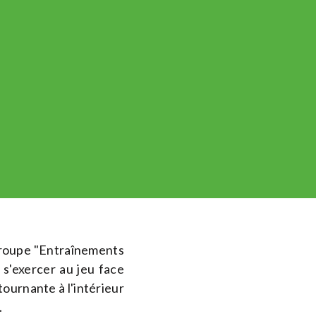
groupe "Entraînements
s'exercer au jeu face
ournante à l'intérieur
.