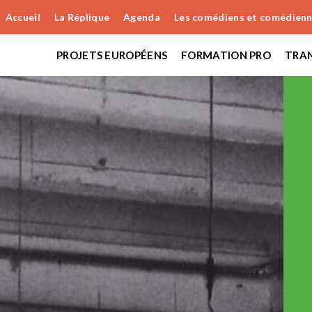
Accueil
La Réplique
Agenda
Les comédiens et comédien
PROJETS EUROPÉENS
FORMATION PRO
TRAN