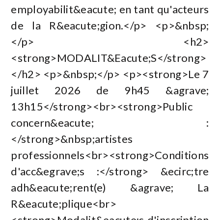
employabilit&eacute; en tant qu'acteurs
de la R&eacute;gion.</p> <p>&nbsp;
</p> <h2>
<strong>MODALIT&Eacute;S</strong>
</h2> <p>&nbsp;</p> <p><strong>Le 7
juillet 2026 de 9h45 &agrave;
13h15</strong><br><strong>Public
concern&eacute; :
</strong>&nbsp;artistes
professionnels<br><strong>Conditions
d'acc&egrave;s :</strong> &ecirc;tre
adh&eacute;rent(e) &agrave; La
R&eacute;plique<br>
<strong>Modalit&eacute;s d'inscription