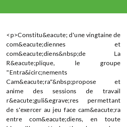
<p>Constitu&eacute; d'une vingtaine de
com&eacute;diennes et
com&eacute;diens&nbsp;de La
R&eacute;plique, le groupe
"Entra&icirc;nements
Cam&eacute;ra"&nbsp;propose et
anime des sessions de travail
r&eacute;guli&egrave;res permettant
de s'exercer au jeu face cam&eacute;ra
entre com&eacute;diens, en toute