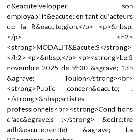
d&eacute;velopper son
employabilit&eacute; en tant qu'acteurs
de la R&eacute;gion.</p> <p>&nbsp;
</p> <h2>
<strong>MODALIT&Eacute;S</strong>
</h2> <p>&nbsp;</p> <p><strong>Le 3
novembre 2025 de 9h30 &agrave; 13h
&agrave; Toulon</strong><br>
<strong>Public concern&eacute; :
</strong>&nbsp;artistes
professionnels<br><strong>Conditions
d'acc&egrave;s :</strong> &ecirc;tre
adh&eacute;rent(e) &agrave; La
R&eacute;plique<br>