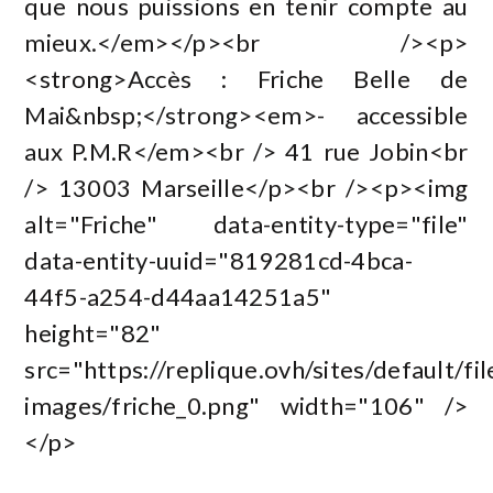
que nous puissions en tenir compte au
mieux.</em></p><br /><p>
<strong>Accès : Friche Belle de
Mai&nbsp;</strong><em>- accessible
aux P.M.R</em><br /> 41 rue Jobin<br
/> 13003 Marseille</p><br /><p><img
alt="Friche" data-entity-type="file"
data-entity-uuid="819281cd-4bca-
44f5-a254-d44aa14251a5"
height="82"
src="https://replique.ovh/sites/default/file
images/friche_0.png" width="106" />
</p>