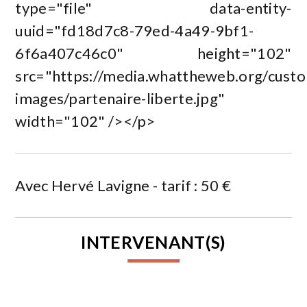
type="file" data-entity-
uuid="fd18d7c8-79ed-4a49-9bf1-
6f6a407c46c0" height="102"
src="https://media.whattheweb.org/custome
images/partenaire-liberte.jpg"
width="102" /></p>
Avec Hervé Lavigne - tarif : 50 €
INTERVENANT(S)