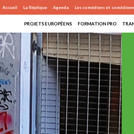
Accueil
La Réplique
Agenda
Les comédiens et comédien
PROJETS EUROPÉENS
FORMATION PRO
TRAN