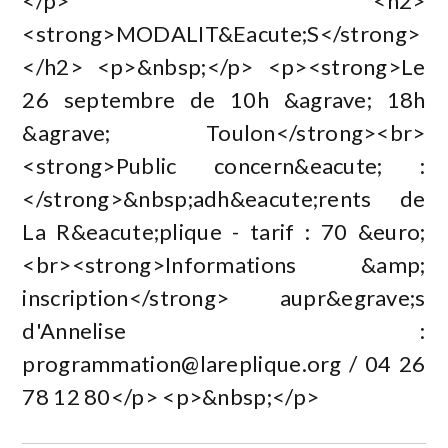
</p> <h2>
<strong>MODALIT&Eacute;S</strong>
</h2> <p>&nbsp;</p> <p><strong>Le
26 septembre de 10h &agrave; 18h
&agrave; Toulon</strong><br>
<strong>Public concern&eacute; :
</strong>&nbsp;adh&eacute;rents de
La R&eacute;plique - tarif : 70 &euro;
<br><strong>Informations &amp;
inscription</strong> aupr&egrave;s
d'Annelise :
programmation@lareplique.org
/ 04 26
78 12 80</p> <p>&nbsp;</p>