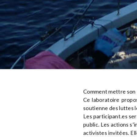
Comment mettre son mé
Ce laboratoire propos
soutienne des luttes l
Les participant.es se
public. Les actions s’
activistes invitées. E