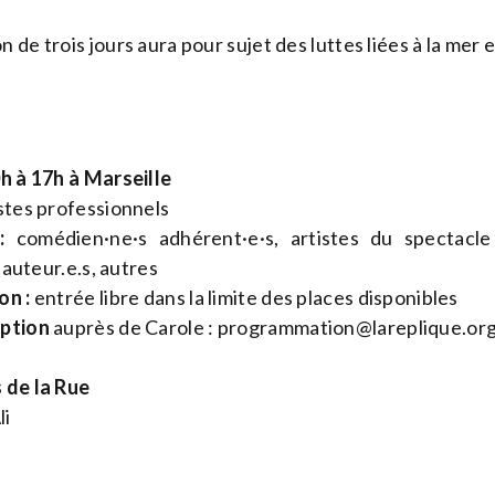
de trois jours aura pour sujet des luttes liées à la mer e
0h à 17h à Marseille
stes professionnels
:
comédien·ne·s adhérent·e·s, artistes du spectacle v
, auteur.e.s, autres
on :
entrée libre dans la limite des places disponibles
iption
auprès de Carole :
programmation@lareplique.or
 de la Rue
li