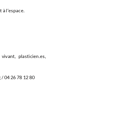
t à l’espace.
ivant, plasticien.es,
g
/ 04 26 78 12 80