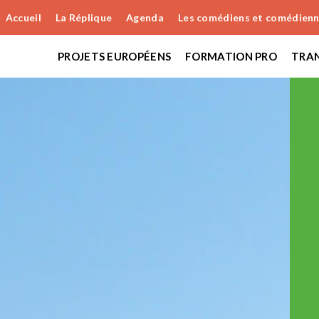
Accueil
La Réplique
Agenda
Les comédiens et comédien
PROJETS EUROPÉENS
FORMATION PRO
TRAN