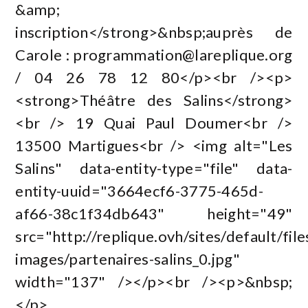
&amp;
inscription</strong>&nbsp;auprès de
Carole :
programmation@lareplique.org
/ 04 26 78 12 80</p><br /><p>
<strong>Théâtre des Salins</strong>
<br /> 19 Quai Paul Doumer<br />
13500 Martigues<br /> <img alt="Les
Salins" data-entity-type="file" data-
entity-uuid="3664ecf6-3775-465d-
af66-38c1f34db643" height="49"
src="http://replique.ovh/sites/default/files
images/partenaires-salins_0.jpg"
width="137" /></p><br /><p>&nbsp;
</p>