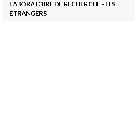
LABORATOIRE DE RECHERCHE - LES
ÉTRANGERS
2026-09-07T08:00:00Z - 2026-09-11T16:00:00Z
Avec Flavio Franciulli
Pôle Recherche
Proposition de Flavio Franciulli