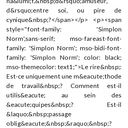
na&iuml;f,&nbsp;d&rsquo;amuseur,
d&rsquo;entre soi, ou pire de
cynique&nbsp;?</span></p> <p><span
style="font-family: 'Simplon
Norm',sans-serif; mso-fareast-font-
family: 'Simplon Norm'; mso-bidi-font-
family: 'Simplon Norm'; color: black;
mso-themecolor: text1;">Le rire&nbsp;:
Est-ce uniquement une m&eacute;thode
de travail&nbsp;? Comment est-il
utilis&eacute; au sein des
&eacute;quipes&nbsp;? Est-il
&laquo;&nbsp;passage
oblig&eacute;&nbsp;&raquo;&nbsp;?