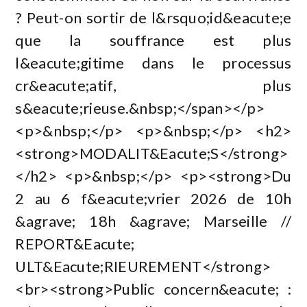
? Peut-on sortir de l&rsquo;id&eacute;e
que la souffrance est plus
l&eacute;gitime dans le processus
cr&eacute;atif, plus
s&eacute;rieuse.&nbsp;</span></p>
<p>&nbsp;</p> <p>&nbsp;</p> <h2>
<strong>MODALIT&Eacute;S</strong>
</h2> <p>&nbsp;</p> <p><strong>Du
2 au 6 f&eacute;vrier 2026 de 10h
&agrave; 18h &agrave; Marseille //
REPORT&Eacute;
ULT&Eacute;RIEUREMENT</strong>
<br><strong>Public concern&eacute; :