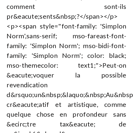
comment sont-ils
pr&eacute;sents&nbsp;?</span></p>
<p><span style="font-family: 'Simplon
Norm',sans-serif; mso-fareast-font-
family: 'Simplon Norm'; mso-bidi-font-
family: 'Simplon Norm'; color: black;
mso-themecolor: text1;">Peut-on
&eacute;voquer la possible
revendication
d&rsquo;un&nbsp;&laquo;&nbsp;Au&nbsp
cr&eacute;atif et artistique, comme
quelque chose en profondeur sans
&ecirc;tre tax&eacute; de