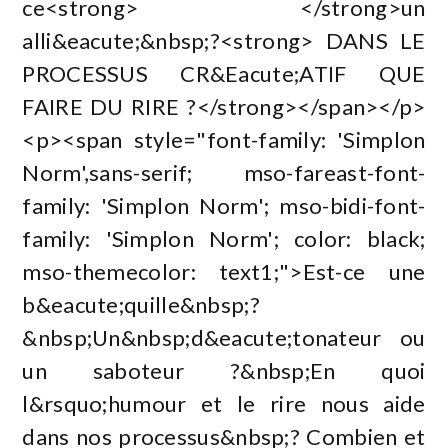
ce<strong> </strong>un
alli&eacute;&nbsp;?<strong> DANS LE
PROCESSUS CR&Eacute;ATIF QUE
FAIRE DU RIRE ?</strong></span></p>
<p><span style="font-family: 'Simplon
Norm',sans-serif; mso-fareast-font-
family: 'Simplon Norm'; mso-bidi-font-
family: 'Simplon Norm'; color: black;
mso-themecolor: text1;">Est-ce une
b&eacute;quille&nbsp;?
&nbsp;Un&nbsp;d&eacute;tonateur ou
un saboteur ?&nbsp;En quoi
l&rsquo;humour et le rire nous aide
dans nos processus&nbsp;? Combien et