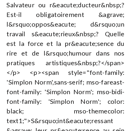
Salvateur ou r&eacute;ducteur&nbsp;?
Est-il obligatoirement &agrave;
l&rsquo;oppos&eacute; d&rsquo;un
travail s&eacute;rieux&nbsp;? Quelle
est la force et la pr&eacute;sence du
rire et de l&rsquo;humour dans nos
pratiques artistiques&nbsp;?</span>
</p> <p><span style="font-family:
'Simplon Norm',sans-serif; mso-fareast-
font-family: 'Simplon Norm'; mso-bidi-
font-family: 'Simplon Norm'; color:
black; mso-themecolor:
text1;">S&rsquo;int&eacute;ressant
&agrave; leur pr&eacute;sence au sein