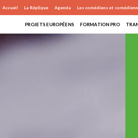
Accueil
La Réplique
Agenda
Les comédiens et comédien
PROJETS EUROPÉENS
FORMATION PRO
TRAN