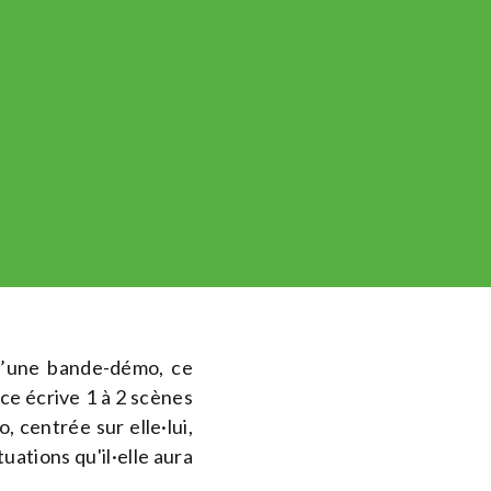
 d’une bande-démo, ce
ice écrive 1 à 2 scènes
, centrée sur elle·lui,
uations qu'il·elle aura
.