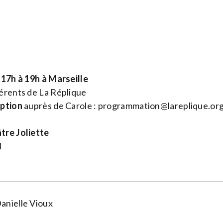
 17h à 19h à Marseille
rents de La Réplique
iption
auprès de Carole :
programmation@lareplique.or
tre Joliette
l
anielle Vioux