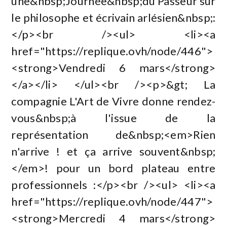
une&nbsp;Journée&nbsp;du Passeur sur
le philosophe et écrivain arlésien&nbsp;:
</p><br /><ul> <li><a
href="https://replique.ovh/node/446">
<strong>Vendredi 6 mars</strong>
</a></li> </ul><br /><p>&gt; La
compagnie L'Art de Vivre donne rendez-
vous&nbsp;à l'issue de la
représentation de&nbsp;<em>Rien
n'arrive ! et ça arrive souvent&nbsp;
</em>! pour un bord plateau entre
professionnels :</p><br /><ul> <li><a
href="https://replique.ovh/node/447">
<strong>Mercredi 4 mars</strong>