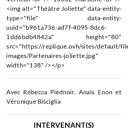
<img alt="Théâtre Joliette" data-entity-
type="file" data-entity-
uuid="b961a736-ad7f-4095-8dc6-
1dd6bdb4842a" height="80"
src="https://replique.ovh/sites/default/file
images/Partenaires-joliette.jpg"
width="138" /></p>
Avec Rébecca Piednoir, Anaïs Enon et
Véronique Bisciglia
INTERVENANT(S)