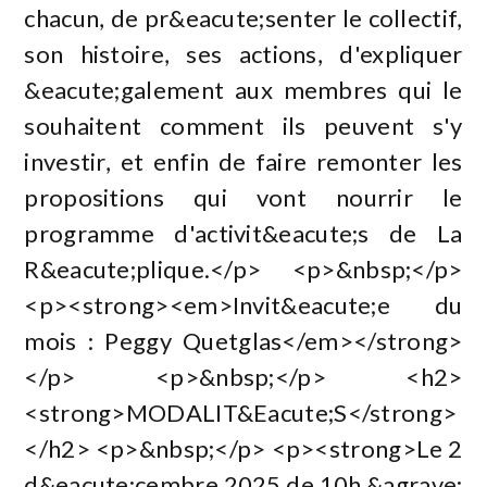
chacun, de pr&eacute;senter le collectif,
son histoire, ses actions, d'expliquer
&eacute;galement aux membres qui le
souhaitent comment ils peuvent s'y
investir, et enfin de faire remonter les
propositions qui vont nourrir le
programme d'activit&eacute;s de La
R&eacute;plique.</p> <p>&nbsp;</p>
<p><strong><em>Invit&eacute;e du
mois : Peggy Quetglas</em></strong>
</p> <p>&nbsp;</p> <h2>
<strong>MODALIT&Eacute;S</strong>
</h2> <p>&nbsp;</p> <p><strong>Le 2
d&eacute;cembre 2025 de 10h &agrave;