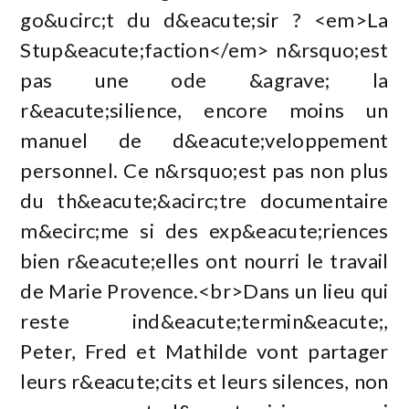
go&ucirc;t du d&eacute;sir ? <em>La
Stup&eacute;faction</em> n&rsquo;est
pas une ode &agrave; la
r&eacute;silience, encore moins un
manuel de d&eacute;veloppement
personnel. Ce n&rsquo;est pas non plus
du th&eacute;&acirc;tre documentaire
m&ecirc;me si des exp&eacute;riences
bien r&eacute;elles ont nourri le travail
de Marie Provence.<br>Dans un lieu qui
reste ind&eacute;termin&eacute;,
Peter, Fred et Mathilde vont partager
leurs r&eacute;cits et leurs silences, non