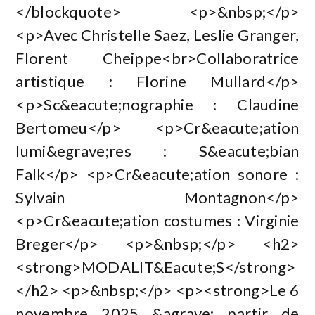
</blockquote> <p>&nbsp;</p>
<p>Avec Christelle Saez, Leslie Granger,
Florent Cheippe<br>Collaboratrice
artistique : Florine Mullard</p>
<p>Sc&eacute;nographie : Claudine
Bertomeu</p> <p>Cr&eacute;ation
lumi&egrave;res : S&eacute;bian
Falk</p> <p>Cr&eacute;ation sonore :
Sylvain Montagnon</p>
<p>Cr&eacute;ation costumes : Virginie
Breger</p> <p>&nbsp;</p> <h2>
<strong>MODALIT&Eacute;S</strong>
</h2> <p>&nbsp;</p> <p><strong>Le 6
novembre 2025 &agrave; partir de