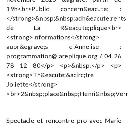
19h<br>Public concern&eacute; :
</strong>&nbsp;&nbsp;adh&eacute;rents
de La R&eacute;plique<br>
<strong>Informations</strong>
aupr&egrave;s d'Annelise :
programmation@lareplique.org
/ 04 26
78 12 80</p> <p>&nbsp;</p> <p>
<strong>Th&eacute;&acirc;tre
Joliette</strong>
<br>2&nbsp;place&nbsp;Henri&nbsp;Vern
Spectacle et rencontre pro avec Marie