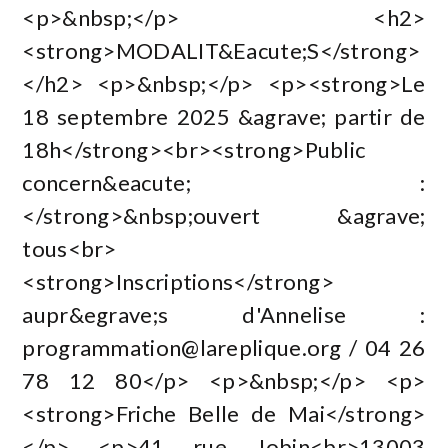
<p>&nbsp;</p> <h2>
<strong>MODALIT&Eacute;S</strong>
</h2> <p>&nbsp;</p> <p><strong>Le
18 septembre 2025 &agrave; partir de
18h</strong><br><strong>Public
concern&eacute; :
</strong>&nbsp;ouvert &agrave;
tous<br>
<strong>Inscriptions</strong>
aupr&egrave;s d'Annelise :
programmation@lareplique.org
/ 04 26
78 12 80</p> <p>&nbsp;</p> <p>
<strong>Friche Belle de Mai</strong>
</p> <p>41 rue Jobin<br>13003