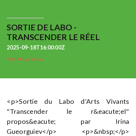
SORTIE DE LABO -
TRANSCENDER LE RÉEL
2025-09-18T16:00:00Z
Pôle Mise en Lien
<p>Sortie du Labo d'Arts Vivants
"Transcender le r&eacute;el"
propos&eacute; par Irina
Gueorguiev</p> <p>&nbsp;</p>