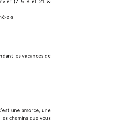
nvier (7 & 8 et 21 &
né·e·s
endant les vacances de
c’est une amorce, une
t les chemins que vous