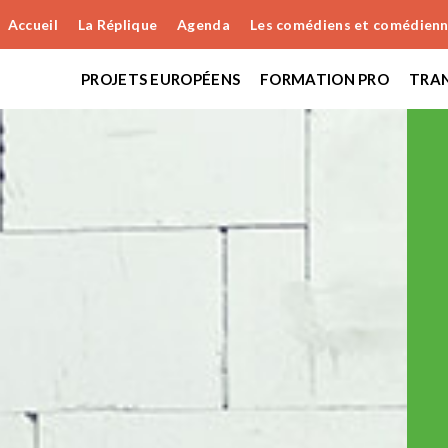
Accueil
La Réplique
Agenda
Les comédiens et comédien
PROJETS EUROPÉENS
FORMATION PRO
TRAN