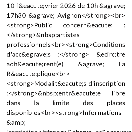
10 f&eacute;vrier 2026 de 10h &agrave;
17h30 &agrave; Avignon</strong><br>
<strong>Public concern&eacute; :
</strong>&nbsp;artistes
professionnels<br><strong>Conditions
d'acc&egrave;s :</strong> &ecirc;tre
adh&eacute;rent(e) &agrave; La
R&eacute;plique<br>
<strong>Modalit&eacute;s d'inscription
:</strong>&nbsp;entr&eacute;e libre
dans la limite des places
disponibles<br><strong>Informations
&amp;
inscription</strong>&nbsp;aupr&egrave;s