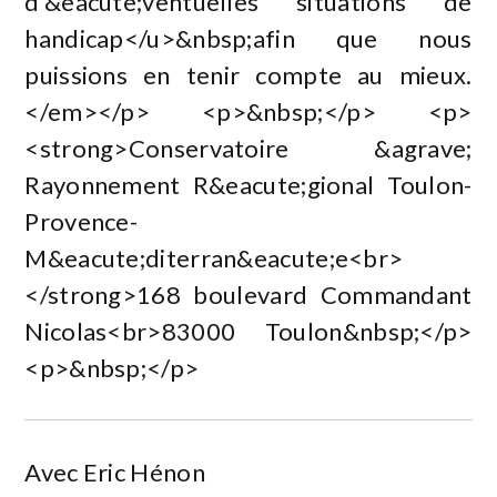
d'&eacute;ventuelles situations de
handicap</u>&nbsp;afin que nous
puissions en tenir compte au mieux.
</em></p> <p>&nbsp;</p> <p>
<strong>Conservatoire &agrave;
Rayonnement R&eacute;gional Toulon-
Provence-
M&eacute;diterran&eacute;e<br>
</strong>168 boulevard Commandant
Nicolas<br>83000 Toulon&nbsp;</p>
<p>&nbsp;</p>
Avec Eric Hénon