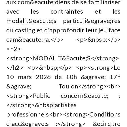
aux com&eacute;diens de se familiariser
avec les contraintes et les
modalit&eacute;s particuli&egrave;res
du casting et d'approfondir leur jeu face
cam&eacute;ra.</p> <p>&nbsp;</p>
<h2>
<strong>MODALIT&Eacute;S</strong>
</h2> <p>&nbsp;</p> <p><strong>Le
10 mars 2026 de 10h &agrave; 17h
&agrave; Toulon</strong><br>
<strong>Public concern&eacute; :
</strong>&nbsp;artistes
professionnels<br><strong>Conditions
d'acc&egrave;s :</strong> &ecirc;tre