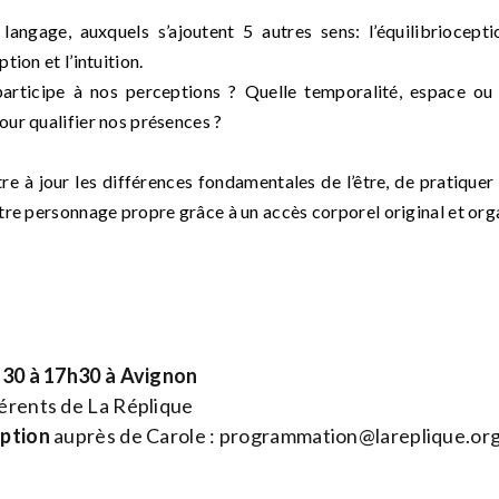
 langage, auxquels s’ajoutent 5 autres
sens:
l’
équilibriocepti
ion et l’intuition.
participe à nos
perceptions ?
Quelle temporalité, espace ou
ur qualifier nos présences ?
e à jour les différences fondamentales de l’être, de pratique
tre personnage propre grâce à un accès corporel original et or
4h30 à 17h30 à Avignon
rents de La Réplique
iption
auprès de Carole :
programmation@lareplique.or