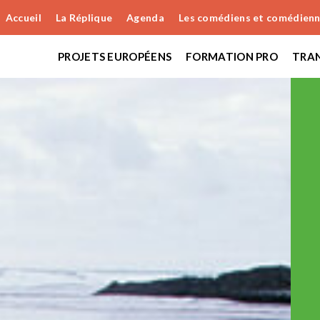
Accueil
La Réplique
Agenda
Les comédiens et comédien
PROJETS EUROPÉENS
FORMATION PRO
TRAN