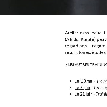
Atelier dans lequel 
(Aîkido, Karaté) peuve
regard-non regard, 
respiratoires, étude 
> LES AUTRES TRAININ
Le 10 mai
-
Traini
Le 7 juin
-
Trainin
Le 21 juin
- Train