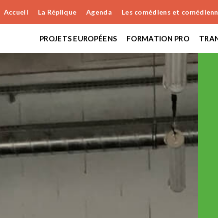
Accueil
La Réplique
Agenda
Les comédiens et comédien
PROJETS EUROPÉENS
FORMATION PRO
TRAN