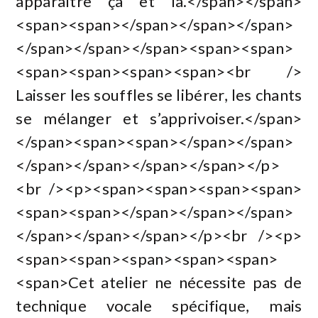
apparaître ça et là.</span></span>
<span><span></span></span></span>
</span></span></span><span><span>
<span><span><span><span><br />
Laisser les souffles se libérer, les chants
se mélanger et s’apprivoiser.</span>
</span><span><span></span></span>
</span></span></span></span></p>
<br /><p><span><span><span><span>
<span><span></span></span></span>
</span></span></span></p><br /><p>
<span><span><span><span><span>
<span>Cet atelier ne nécessite pas de
technique vocale spécifique, mais