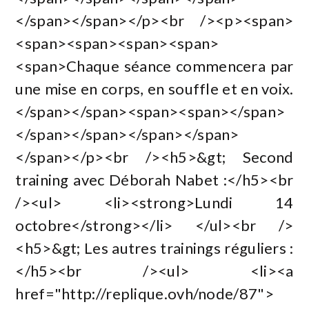
</span></span></p><br /><p><span>
<span><span><span><span>
<span>Chaque séance commencera par
une mise en corps, en souffle et en voix.
</span></span><span><span></span>
</span></span></span></span>
</span></p><br /><h5>&gt; Second
training avec Déborah Nabet :</h5><br
/><ul> <li><strong>Lundi 14
octobre</strong></li> </ul><br />
<h5>&gt; Les autres trainings réguliers :
</h5><br /><ul> <li><a
href="http://replique.ovh/node/87">