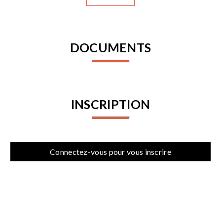
DOCUMENTS
INSCRIPTION
Connectez-vous pour vous inscrire