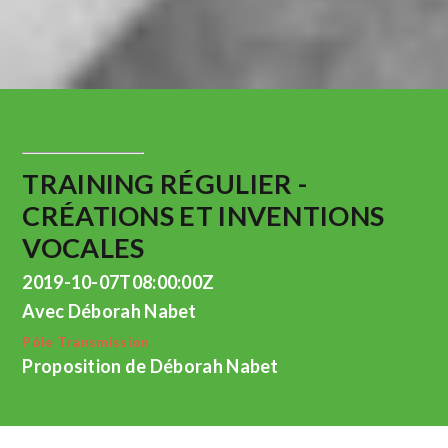
TRAINING RÉGULIER -
CRÉATIONS ET INVENTIONS
VOCALES
2019-10-07T08:00:00Z
Avec Déborah Nabet
Pôle Transmission
Proposition de Déborah Nabet