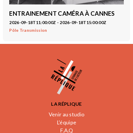
ENTRAINEMENT CAMÉRA À CANNES
2026-09-18T11:00:00Z - 2026-09-18T15:00:00Z
Pôle Transmission
LA RÉPLIQUE
Venir au studio
L'équipe
F.A.Q