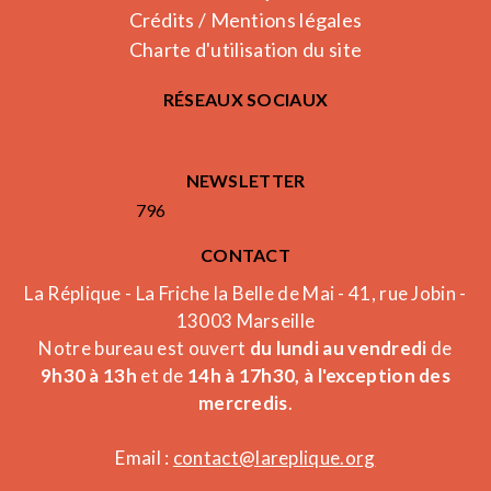
Crédits / Mentions légales
Charte d'utilisation du site
RÉSEAUX SOCIAUX
NEWSLETTER
796
CONTACT
La Réplique - La Friche la Belle de Mai - 41, rue Jobin -
13003 Marseille
Notre bureau est ouvert
du lundi au vendredi
de
9h30 à 13h
et de
14h à 17h30, à l'exception des
mercredis
.
Email :
contact@lareplique.org