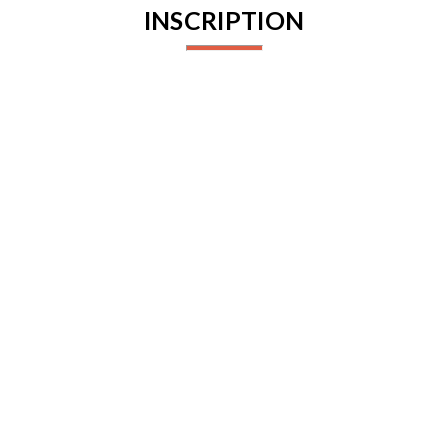
INSCRIPTION
Connectez-vous pour vous inscrire
PARTENAIRES
PROCHAINES ACTIVITÉS