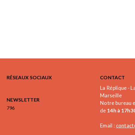
RÉSEAUX SOCIAUX
CONTACT
La Réplique - L
Marseille
NEWSLETTER
Notre bureau 
796
de
14h à 17h30
Email :
contact