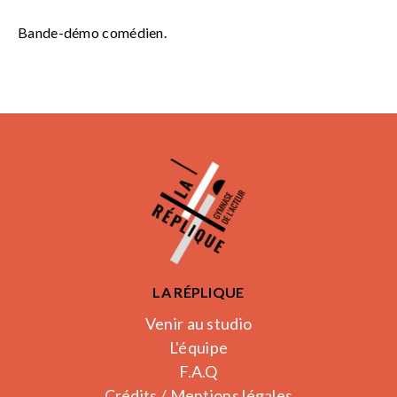
Bande-démo comédien.
LA RÉPLIQUE
Venir au studio
L'équipe
F.A.Q
Crédits / Mentions légales