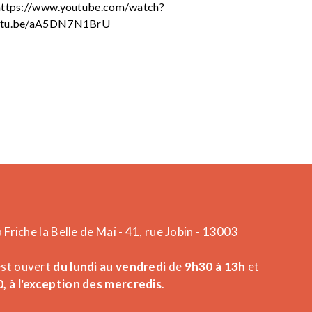
s : https://www.youtube.com/watch?
outu.be/aA5DN7N1BrU
a Friche la Belle de Mai - 41, rue Jobin - 13003
est ouvert
du lundi au vendredi
de
9h30 à 13h
et
, à l'exception des mercredis
.