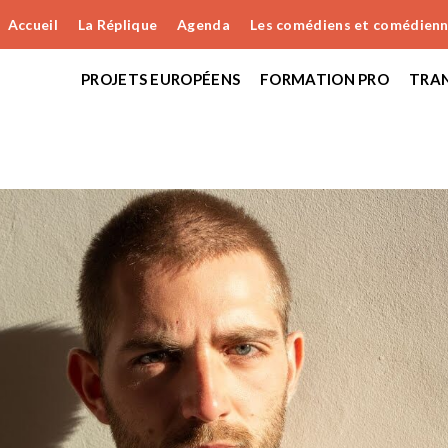
Accueil
La Réplique
Agenda
Les comédiens et comédien
PROJETS EUROPÉENS
FORMATION PRO
TRAN