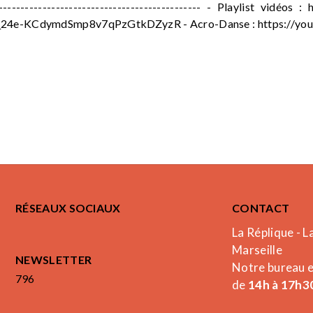
---------------------------------------------- - Playlist vidéo
4e-KCdymdSmp8v7qPzGtkDZyzR - Acro-Danse : https://y
RÉSEAUX SOCIAUX
CONTACT
La Réplique - L
Marseille
NEWSLETTER
Notre bureau 
796
de
14h à 17h30