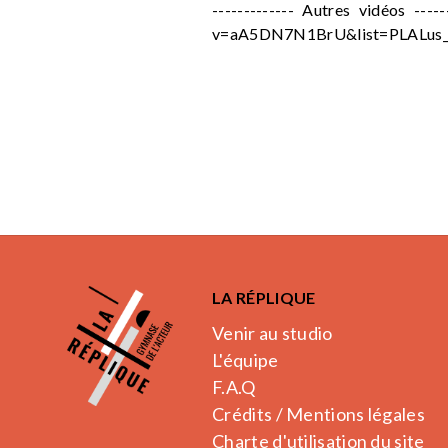
------------- Autres vidéos -----
v=aA5DN7N1BrU&list=PLALus_2
LA RÉPLIQUE
Venir au studio
L'équipe
F.A.Q
Crédits / Mentions légales
Charte d'utilisation du site