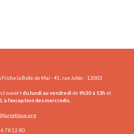
a Friche la Belle de Mai - 41, rue Jobin - 13003
est ouvert
du lundi au vendredi
de
9h30 à 13h
et
, à l'exception des mercredis
.
@lareplique.org
26 78 12 80