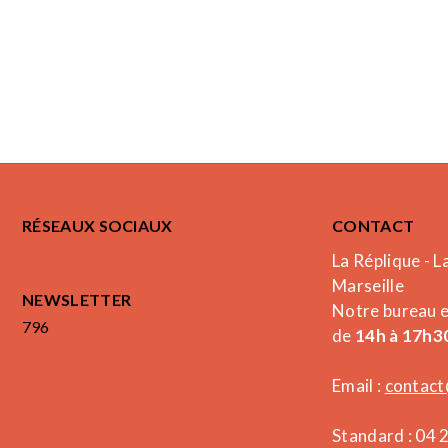
RÉSEAUX SOCIAUX
CONTACT
La Réplique - L
Marseille
NEWSLETTER
Notre bureau 
796
de
14h à 17h30
Email :
contact
Standard : 04 