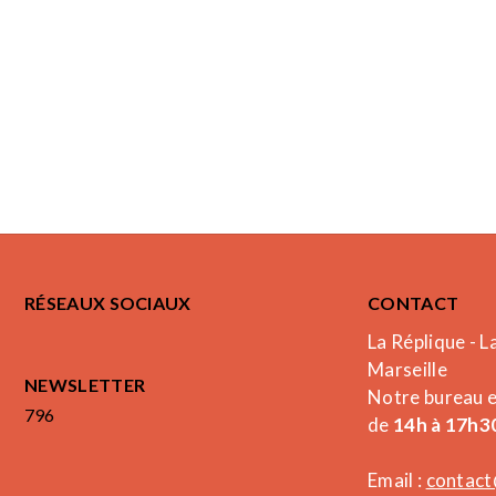
RÉSEAUX SOCIAUX
CONTACT
La Réplique - L
Marseille
NEWSLETTER
Notre bureau 
796
de
14h à 17h30
Email :
contact