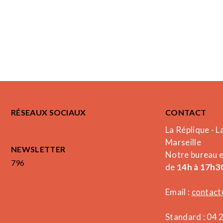
RÉSEAUX SOCIAUX
CONTACT
La Réplique - L
Marseille
NEWSLETTER
Notre bureau 
796
de
14h à 17h30
Email :
contact
Standard : 04 