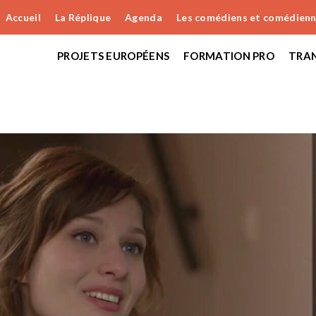
Accueil
La Réplique
Agenda
Les comédiens et comédien
PROJETS EUROPÉENS
FORMATION PRO
TRAN