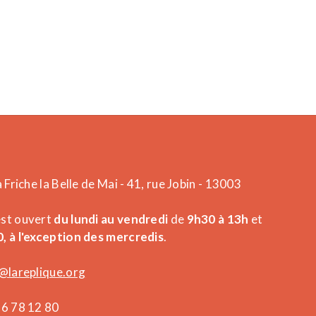
a Friche la Belle de Mai - 41, rue Jobin - 13003
est ouvert
du lundi au vendredi
de
9h30 à 13h
et
, à l'exception des mercredis
.
@lareplique.org
26 78 12 80