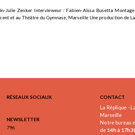
in-Julie Zenker Intervieweur : Fabien-Aïssa Busetta Montage
cent et au Théâtre du Gymnase, Marseille Une production de L
RÉSEAUX SOCIAUX
CONTACT
La Réplique - L
Marseille
NEWSLETTER
Notre bureau 
796
de
14h à 17h30