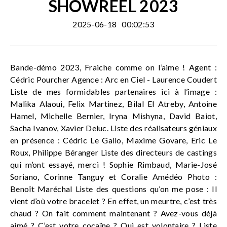
SHOWREEL 2023
2025-06-18
00:02:53
Bande-démo 2023, Fraiche comme on l’aime ! Agent :
Cédric Pourcher Agence : Arc en Ciel - Laurence Coudert
Liste de mes formidables partenaires ici à l’image :
Malika Alaoui, Felix Martinez, Bilal El Atreby, Antoine
Hamel, Michelle Bernier, Iryna Mishyna, David Baiot,
Sacha Ivanov, Xavier Deluc. Liste des réalisateurs géniaux
en présence : Cédric Le Gallo, Maxime Govare, Eric Le
Roux, Philippe Béranger Liste des directeurs de castings
qui m’ont essayé, merci ! Sophie Rimbaud, Marie-José
Soriano, Corinne Tanguy et Coralie Amédéo Photo :
Benoît Maréchal Liste des questions qu’on me pose : Il
vient d’où votre bracelet ? En effet, un meurtre, c’est très
chaud ? On fait comment maintenant ? Avez-vous déjà
aimé ? C’est votre cocaïne ? Qui est volontaire ? Liste