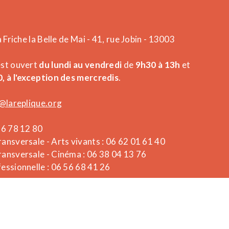
a Friche la Belle de Mai - 41, rue Jobin - 13003
est ouvert
du lundi au vendredi
de
9h30 à 13h
et
, à l'exception des mercredis
.
@lareplique.org
26 78 12 80
ansversale - Arts vivants : 06 62 01 61 40
ansversale - Cinéma : 06 38 04 13 76
essionnelle : 06 56 68 41 26
Powered by What The Web