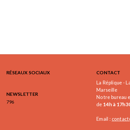
RÉSEAUX SOCIAUX
CONTACT
La Réplique - L
Marseille
NEWSLETTER
Notre bureau 
796
de
14h à 17h30
Email :
contact