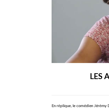
LES 
En réplique, le comédien Jérémy 