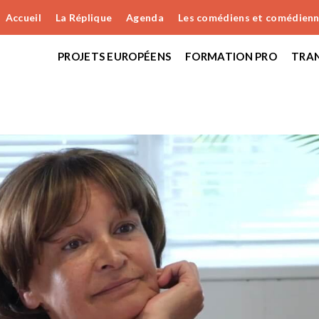
Accueil
La Réplique
Agenda
Les comédiens et comédien
PROJETS EUROPÉENS
FORMATION PRO
TRAN