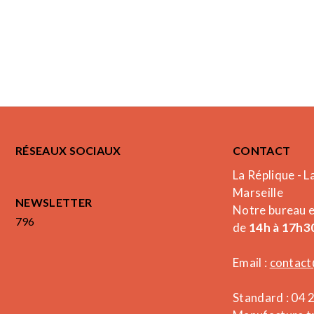
RÉSEAUX SOCIAUX
CONTACT
La Réplique - L
Marseille
NEWSLETTER
Notre bureau 
796
de
14h à 17h30
Email :
contact
Standard : 04 