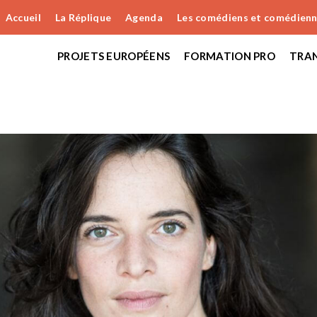
Accueil
La Réplique
Agenda
Les comédiens et comédien
PROJETS EUROPÉENS
FORMATION PRO
TRAN