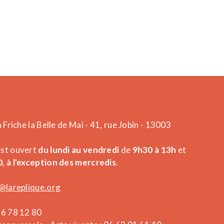
a Friche la Belle de Mai - 41, rue Jobin - 13003
est ouvert
du lundi au vendredi
de
9h30 à 13h
et
, à l'exception des mercredis
.
@lareplique.org
26 78 12 80