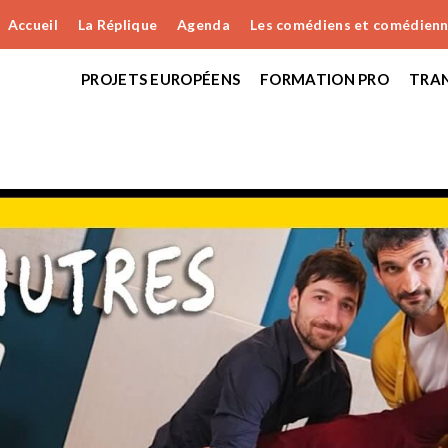
Accueil
La Réplique
Agenda
Les comédiens et comédien
PROJETS EUROPÉENS
FORMATION PRO
TRAN