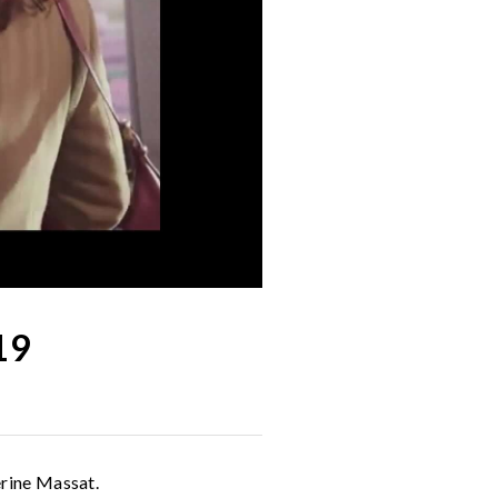
19
erine Massat.