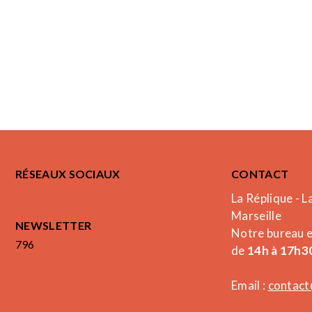
RÉSEAUX SOCIAUX
CONTACT
La Réplique - L
Marseille
NEWSLETTER
Notre bureau 
796
de
14h à 17h30
Email :
contact